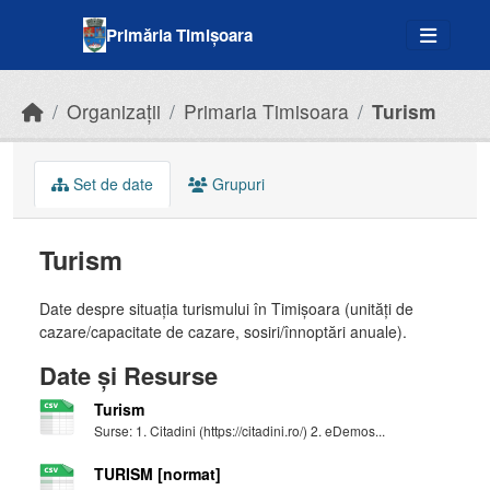
Skip to main content
Primăria Timișoara
Organizații
Primaria Timisoara
Turism
Set de date
Grupuri
Turism
Date despre situația turismului în Timișoara (unități de
cazare/capacitate de cazare, sosiri/înnoptări anuale).
Date și Resurse
Turism
Surse: 1. Citadini (https://citadini.ro/) 2. eDemos...
TURISM [normat]