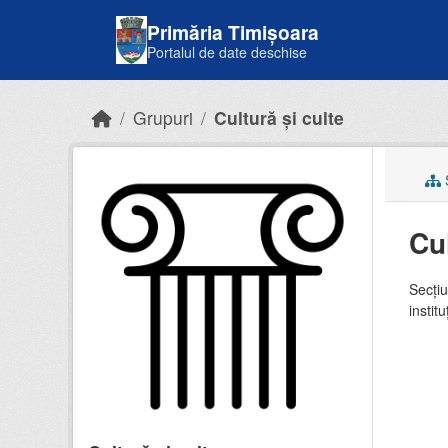
Skip to main content
Primăria Timișoara
Portalul de date deschise
Grupuri
Cultură și culte
S
Cul
Secțiu
institu