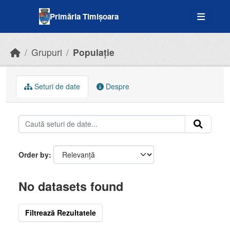
Skip to main content
Primăria Timișoara
Grupuri
Populație
Seturi de date
Despre
Order by
No datasets found
Filtrează Rezultatele