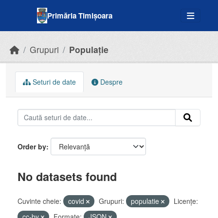
Skip to main content
Primăria Timișoara
Grupuri
Populație
Seturi de date
Despre
Order by
No datasets found
Cuvinte cheie:
covid
Grupuri:
populatie
Licenţe:
cc-by
Formate:
JSON