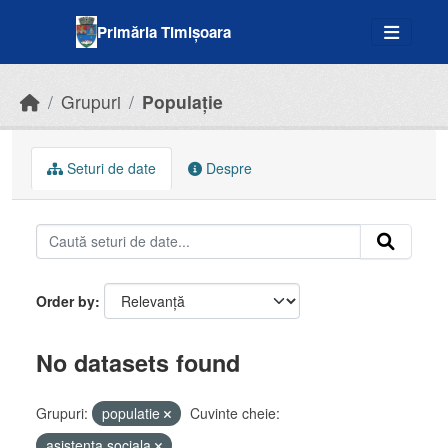
Skip to main content
Primăria Timișoara
Grupuri
Populație
Seturi de date
Despre
Order by
No datasets found
Grupuri:
populatie
Cuvinte cheie:
asistenta sociala