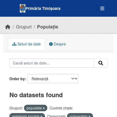
Skip to main content
Primăria Timișoara
Grupuri
Populație
Seturi de date
Despre
Order by
No datasets found
Grupuri:
populatie
Cuvinte cheie:
asistenta sociala
Organizații:
primariatm