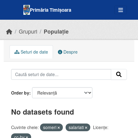
Skip to main content
Primăria Timișoara
Grupuri
Populație
Seturi de date
Despre
Order by
No datasets found
Cuvinte cheie:
someri
salariati
Licenţe:
cc-by