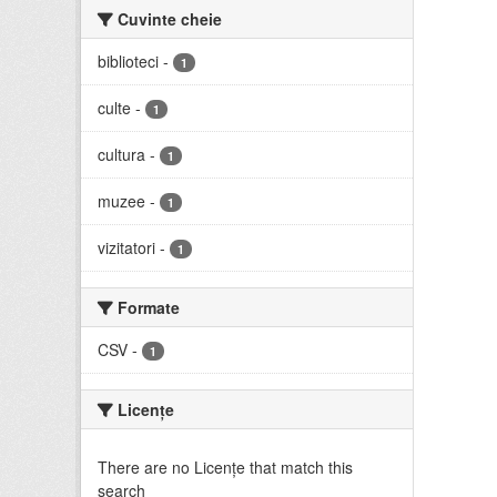
Cuvinte cheie
biblioteci
-
1
culte
-
1
cultura
-
1
muzee
-
1
vizitatori
-
1
Formate
CSV
-
1
Licenţe
There are no Licenţe that match this
search