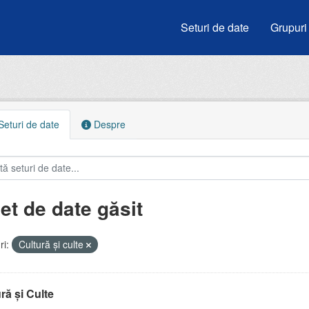
Seturi de date
Grupuri
eturi de date
Despre
et de date găsit
i:
Cultură și culte
ră și Culte