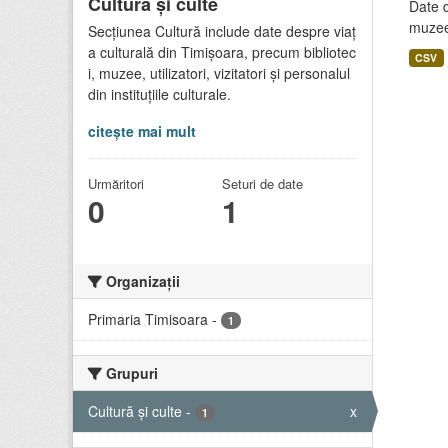
Cultură și culte
Date d
muze
Secțiunea Cultură include date despre viaț
a culturală din Timișoara, precum bibliotec
CSV
i, muzee, utilizatori, vizitatori și personalul
din instituțiile culturale.
citește mai mult
Urmăritori
Seturi de date
0
1
Organizații
Primaria Timisoara
-
1
Grupuri
Cultură și culte
-
x
1