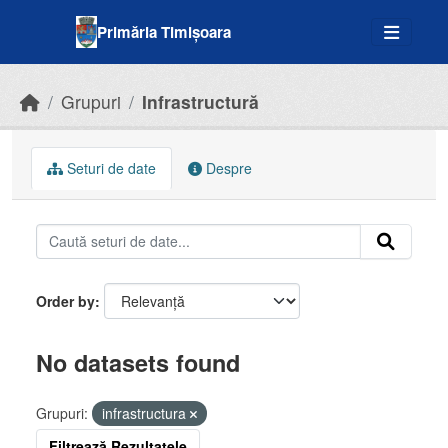
Skip to main content
Primăria Timișoara
Grupuri
Infrastructură
Seturi de date
Despre
Order by
No datasets found
Grupuri:
infrastructura
Filtrează Rezultatele