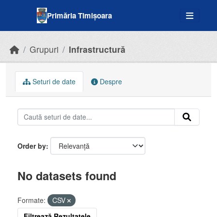
Skip to main content
Primăria Timișoara
Grupuri
Infrastructură
Seturi de date
Despre
Order by
No datasets found
Formate:
CSV
Filtrează Rezultatele